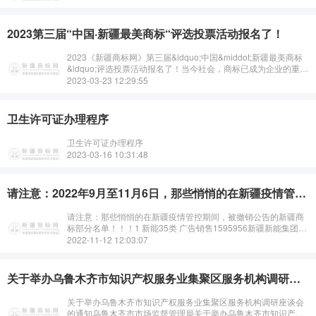
2023第三届“中国·新疆最美商标“评选投票活动报名了！
2023《新疆商标网》第三届&ldquo;中国&middot;新疆最美商标
&ldquo;评选投票活动报名了！当今社会，商标已成为企业的重要
标识和品牌形象的重要组成部分。而在新疆，也有许多独具特
2023-03-23 12:29:55
色、···
卫生许可证办理程序
卫生许可证办理程序
2023-03-16 10:31:48
请注意：2022年9月至11月6日，那些悄悄的在新疆疫情管控期间，被撤销公告的新疆商标部分名单！！！
请注意：那些悄悄的在新疆疫情管控期间，被撤销公告的新疆商
标部分名单！！！1 新能35类 广告销售1595956新疆新能集团有
限责任公司1814新疆维吾尔自治区商标事务所20···
2022-11-12 12:03:07
关于举办乌鲁木齐市知识产权服务业集聚区服务机构调研座谈会的通知
关于举办乌鲁木齐市知识产权服务业集聚区服务机构调研座谈会
的通知乌鲁木齐市市场监督管理局关于举办乌鲁木齐市知识产权