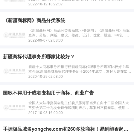
服务业集聚区服务机构调研座谈会的通知乌鲁木齐市知识产权服
2022-10-12 18:22:37
务业集聚区(以下简称&···
《新疆商标网》商品分类系统
《新疆商标网》商品分类表系统 业务范围：《新疆商标网》商标
查询、分析、判断、建议、修改、设计、优化、规避、申报、归
档、回复、解答、争议、复审、发证、变更、转让、续展、注销
2022-09-07 02:08:00
等知识产权相···
新疆商标代理事务所哪家比较好？
新疆十大商标事务所排行榜新疆商标代理事务所哪家比较好？基
本介绍:新疆西域商标代理事务所于2004年成立，发起人是在知识
产权领域从业多年的维、汉企业法律咨询服务人员。新疆西域商
2020-10-29 02:08:00
标事务所地处新疆维···
国歌不得用于或者变相用于商标、商业广告
全国人大法律委员会副主任委员张海阳当天在向十二届全国人大
常委会第二十九次会议作说明时表示，草案对不得奏唱、使用国
歌的场合和情形作了规定。有的常委会组成人员和部门提出，“商
2017-10-03 16:00:00
业广告”不得使用国歌，公益广告···
手握极品域名yongche.com和260多枚商标！易到能否起死回生？