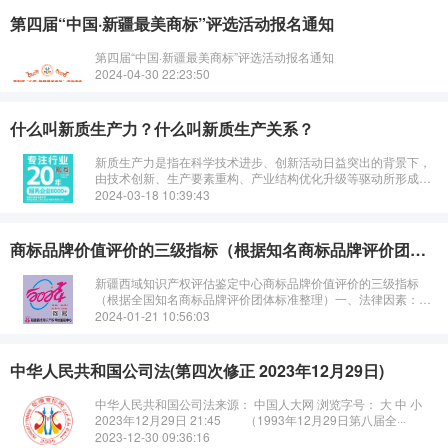
第四届“中国·新疆最美商标”评选活动报名通知
第四届“中国·新疆最美商标”评选活动报名通知
2024-04-30 22:23:50
什么叫新质生产力？什么叫新质生产关系？
新质生产力是指在科学技术进步、创新活动日益突出的背景下，
由技术创新、生产要素重构、产业结构优化升级等驱动所形成的
生产力形态，它具有高科技含量、高效能产出、高附加值等特
2024-03-18 10:39:43
点，并且以全要素生产率提升为核心···
商标品牌价值评价的三级指标（根据知名商标品牌评价团体标准整理）
新疆西域知识产权评估鉴定中心商标品牌价值评价的三级指标
（根据全国知名商标品牌评价团体标准整理）一、法律因素：商
标的注册情况区域品牌、地理标志注册情况商标持续使用时间商
2024-01-21 10:56:03
标确权纠纷情况···
中华人民共和国公司法(第四次修正 2023年12月29日)
中华人民共和国公司法来源： 中国人大网 浏览字号： 大 中 小
2023年12月29日 21:45 （1993年12月29日第八届全···
2023-12-30 09:36:16