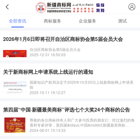
全部资讯
商标服务
企业服务
测试
2026年1月6日即将召开自治区商标协会第5届会员大会
自治区商标协会第5届会员大会
2025-12-31 16:50:03
关于新商标网上申请系统上线运行的通知
国家知识产权局决定于2025年10月20日上线新商标网上申请系
统
2025-10-11 19:12:27
第四届“中国·新疆最美商标”评选七个大奖24个商标的公告
尊敬的各位商标持有人和广大参与投票的朋友们：经过激烈的角
逐和专家评审，第四届&ldquo;中国&middot;新疆最美商标
&rdquo;评选综合评选结果已经出炉。我们在此向广大参赛商标持
2024-08-01 10:13:33
有人、企业···