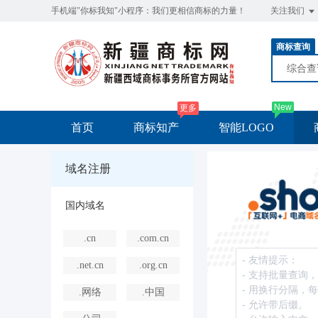
手机端"你标我知"小程序：我们更相信商标的力量！
关注我们
商标查询
综合
New
更多
首页
商标知产
智能LOGO
域名注册
国内域名
.cn
.com.cn
.net.cn
.org.cn
.网络
.中国