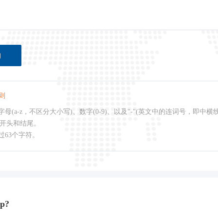
询
则
母(a-z，不区分大小写)、数字(0-9)、以及"-"(英文中的连词号，即中横
作开头和结尾。
过63个字符。
p?