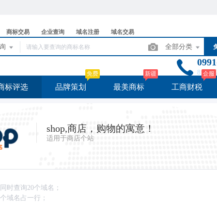
商标交易
企业查询
域名注册
域名交易
查询
全部分类
09
8:3
免费
新疆
企服
商标评选
品牌策划
最美商标
工商财税
shop,商店，购物的寓意！
适用于商店个站