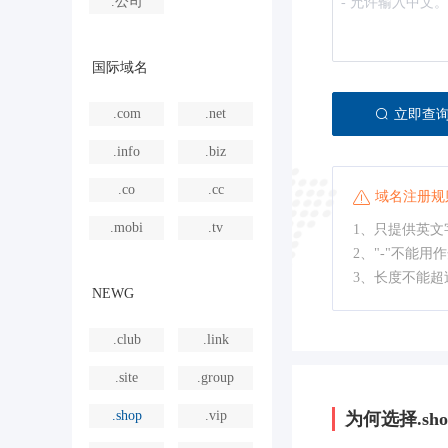
.公司
国际域名
.com
.net
立即查
.info
.biz
.co
.cc
域名注册规
.mobi
.tv
1、只提供英文字
2、"-"不能用
3、长度不能超
NEWG
.club
.link
.site
.group
.shop
.vip
为何选择.sho