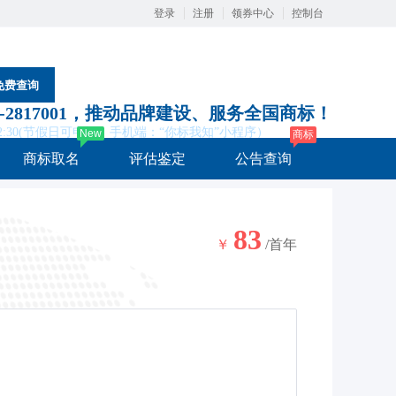
登录
注册
领券中心
控制台
免费查询
91-2817001，推动品牌建设、服务全国商标！
0-22:30(节假日可申报，手机端：“你标我知”小程序）
New
商标
商标取名
评估鉴定
公告查询
83
￥
/首年