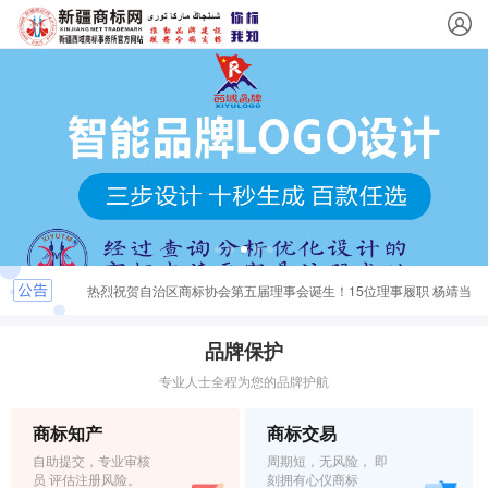
【培训动态】强化监管服务 赋能企业发展—— 水磨沟区市场
监督管理局成功举办知识产权专题培训
热烈祝贺自治区商标协会第五届理事会诞生！15位理事履职 杨靖当
选理事长（法定代表人） 王世功、周茹、王丹等三人当选副理事长
2026年1月6日即将召开自治区商标协会第5届会员大会
品牌保护
专业人士全程为您的品牌护航
关于新商标网上申请系统上线运行的通知
商标知产
商标交易
第四届“中国·新疆最美商标”评选 七个大奖24个商标的公告
自助提交，专业审核
周期短，无风险， 即
员 评估注册风险。
刻拥有心仪商标