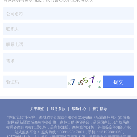
提交
|
|
|
关于我们
服务条款
帮助中心
新手指导
“你标我知”小程序、西域猫®金西域企服®引擎xiyutm《新疆商标网》(西域商
标网)是新疆西域商标事务所旗下商标自助申报平台，是经国家知识产权局商
标局备案的商标代理机构，是商标注册、商标查询分析、评估鉴定等知识产权
一站式服务平台！ 服务热线：0991-2817001，手机：13199801063、
13579864518。主办单位：新疆西域商标事务所。版权所有 © 新疆商标网 新