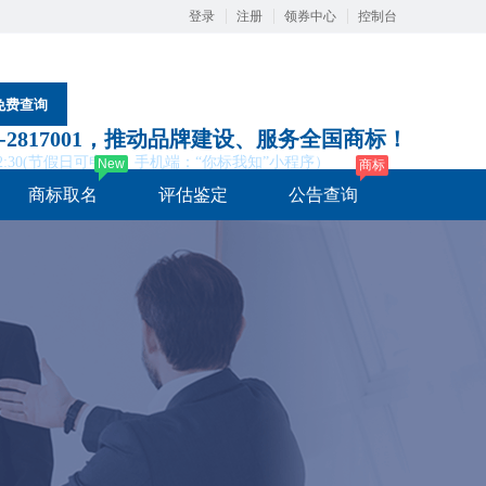
登录
注册
领券中心
控制台
免费查询
91-2817001，推动品牌建设、服务全国商标！
0-22:30(节假日可申报，手机端：“你标我知”小程序）
New
商标
商标取名
评估鉴定
公告查询